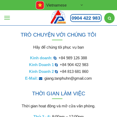
Vietnamese
0904 422 983
TRÒ CHUYỆN VỚI CHÚNG TÔI
Hãy để chúng tôi phục vụ bạn
Kinh doanh:
+84 989 126 388
Kinh Doanh 1
+84 904 422 983
Kinh Doanh 2
+84 813 681 860
E-Mail:
giang.tanphuhn@gmail.com
THỜI GIAN LÀM VIỆC
Thời gian hoạt động và mở cửa văn phòng.
Thứ 2 - 6:
8:00am – 17:00pm