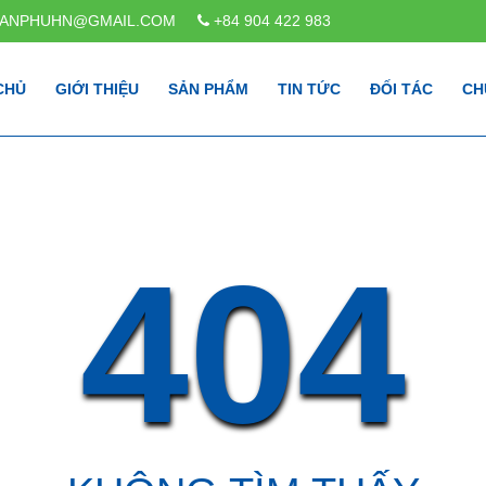
TANPHUHN@GMAIL.COM
+84 904 422 983
CHỦ
GIỚI THIỆU
SẢN PHẨM
TIN TỨC
ĐỐI TÁC
CH
404