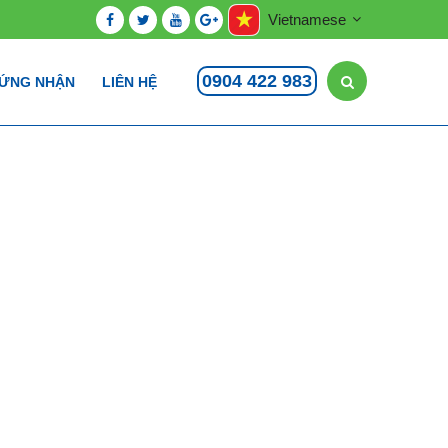
Vietnamese
0904 422 983
ỨNG NHẬN
LIÊN HỆ